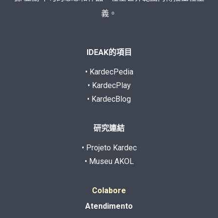
義。
IDEAK的項目
• KardecPedia
• KardecPlay
• KardecBlog
研究連結
• Projeto Kardec
• Museu AKOL
Colabore
Atendimento