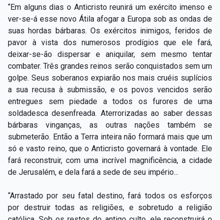
“Em alguns dias o Anticristo reunirá um exército imenso e
ver-se-á esse novo Átila afogar a Europa sob as ondas de
suas hordas bárbaras. Os exércitos inimigos, feridos de
pavor à vista dos numerosos prodígios que ele fará,
deixar-se-ão dispersar e aniquilar, sem mesmo tentar
combater. Três grandes reinos serão conquistados sem um
golpe. Seus soberanos expiarão nos mais cruéis suplícios
a sua recusa à submissão, e os povos vencidos serão
entregues sem piedade a todos os furores de uma
soldadesca desenfreada. Aterrorizadas ao saber dessas
bárbaras vinganças, as outras nações também se
submeterão. Então a Terra inteira não formará mais que um
só e vasto reino, que o Anticristo governará à vontade. Ele
fará reconstruir, com uma incrível magnificência, a cidade
de Jerusalém, e dela fará a sede de seu império...
“Arrastado por seu fatal destino, fará todos os esforços
por destruir todas as religiões, e sobretudo a religião
católica. Sob os restos do antigo culto, ele reconstruirá o