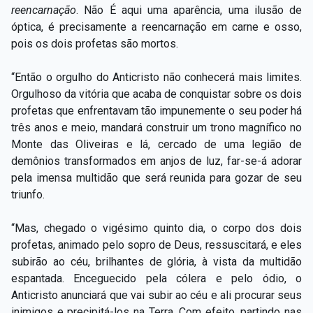
reencarnação
. Não É aqui uma aparência, uma ilusão de
óptica, é precisamente a reencarnação em carne e osso,
pois os dois profetas são mortos.
“Então o orgulho do Anticristo não conhecerá mais limites.
Orgulhoso da vitória que acaba de conquistar sobre os dois
profetas que enfrentavam tão impunemente o seu poder há
três anos e meio, mandará construir um trono magnífico no
Monte das Oliveiras e lá, cercado de uma legião de
demônios transformados em anjos de luz, far-se-á adorar
pela imensa multidão que será reunida para gozar de seu
triunfo.
“Mas, chegado o vigésimo quinto dia, o corpo dos dois
profetas, animado pelo sopro de Deus, ressuscitará, e eles
subirão ao céu, brilhantes de glória, à vista da multidão
espantada. Enceguecido pela cólera e pelo ódio, o
Anticristo anunciará que vai subir ao céu e ali procurar seus
inimigos e precipitá-los na Terra. Com efeito, partindo nas