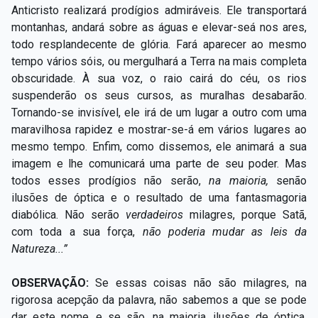
Anticristo realizará prodígios admiráveis. Ele transportará
montanhas, andará sobre as águas e elevar-seá nos ares,
todo resplandecente de glória. Fará aparecer ao mesmo
tempo vários sóis, ou mergulhará a Terra na mais completa
obscuridade. À sua voz, o raio cairá do céu, os rios
suspenderão os seus cursos, as muralhas desabarão.
Tornando-se invisível, ele irá de um lugar a outro com uma
maravilhosa rapidez e mostrar-se-á em vários lugares ao
mesmo tempo. Enfim, como dissemos, ele animará a sua
imagem e lhe comunicará uma parte de seu poder. Mas
todos esses prodígios não serão,
na maioria,
senão
ilusões de óptica e o resultado de uma fantasmagoria
diabólica. Não serão
verdadeiros
milagres, porque Satã,
com toda a sua força,
não poderia mudar as leis da
Natureza...”
OBSERVAÇÃO:
Se essas coisas não são milagres, na
rigorosa acepção da palavra, não sabemos a que se pode
dar este nome, e se são, na maioria, ilusões de óptica,