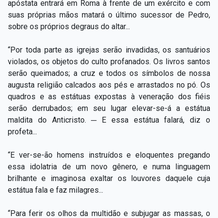
apóstata entrará em Roma à frente de um exército e com
suas próprias mãos matará o último sucessor de Pedro,
sobre os próprios degraus do altar...
“Por toda parte as igrejas serão invadidas, os santuários
violados, os objetos do culto profanados. Os livros santos
serão queimados; a cruz e todos os símbolos de nossa
augusta religião calcados aos pés e arrastados no pó. Os
quadros e as estátuas expostas à veneração dos fiéis
serão derrubados; em seu lugar elevar-se-á a estátua
maldita do Anticristo. ─ E essa estátua falará, diz o
profeta...
“E ver-se-ão homens instruídos e eloquentes pregando
essa idolatria de um novo gênero, e numa linguagem
brilhante e imaginosa exaltar os louvores daquele cuja
estátua fala e faz milagres...
“Para ferir os olhos da multidão e subjugar as massas, o