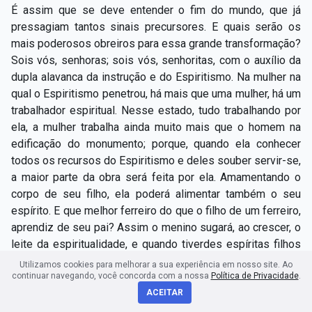
É assim que se deve entender o fim do mundo, que já
pressagiam tantos sinais precursores. E quais serão os
mais poderosos obreiros para essa grande transformação?
Sois vós, senhoras; sois vós, senhoritas, com o auxílio da
dupla alavanca da instrução e do Espiritismo. Na mulher na
qual o Espiritismo penetrou, há mais que uma mulher, há um
trabalhador espiritual. Nesse estado, tudo trabalhando por
ela, a mulher trabalha ainda muito mais que o homem na
edificação do monumento; porque, quando ela conhecer
todos os recursos do Espiritismo e deles souber servir-se,
a maior parte da obra será feita por ela. Amamentando o
corpo de seu filho, ela poderá alimentar também o seu
espírito. E que melhor ferreiro do que o filho de um ferreiro,
aprendiz de seu pai? Assim o menino sugará, ao crescer, o
leite da espiritualidade, e quando tiverdes espíritas filhos
de espíritas e pais de espíritas, o fim do mundo, tal qual o
Utilizamos cookies para melhorar a sua experiência em nosso site. Ao
compreendemos, não estará realizado? Admirai-vos, então,
continuar navegando, você concorda com a nossa
Política de Privacidade
.
depois disto, que o Espiritismo seja um espantalho para
ACEITAR
tudo o que se apega ao velho mundo, e do encarniçamento