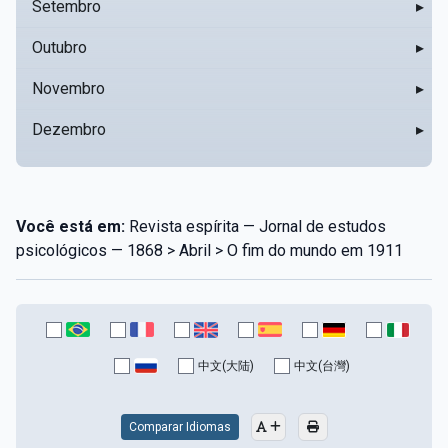
Setembro
▸
Outubro
▸
Novembro
▸
Dezembro
▸
Você está em:
Revista espírita — Jornal de estudos
psicológicos — 1868 > Abril > O fim do mundo em 1911
中文(大陆)
中文(台灣)
Comparar Idiomas