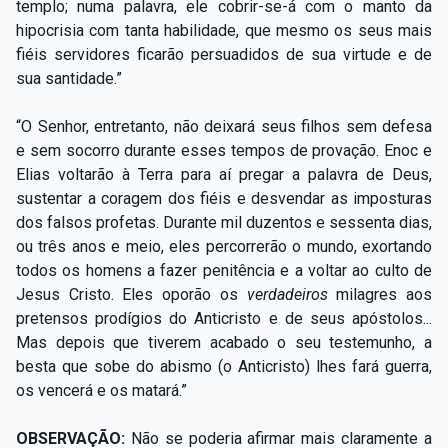
templo; numa palavra, ele cobrir-se-á com o manto da
hipocrisia com tanta habilidade, que mesmo os seus mais
fiéis servidores ficarão persuadidos de sua virtude e de
sua santidade.”
“O Senhor, entretanto, não deixará seus filhos sem defesa
e sem socorro durante esses tempos de provação. Enoc e
Elias voltarão à Terra para aí pregar a palavra de Deus,
sustentar a coragem dos fiéis e desvendar as imposturas
dos falsos profetas. Durante mil duzentos e sessenta dias,
ou três anos e meio, eles percorrerão o mundo, exortando
todos os homens a fazer penitência e a voltar ao culto de
Jesus Cristo. Eles oporão os
verdadeiros
milagres aos
pretensos prodígios do Anticristo e de seus apóstolos...
Mas depois que tiverem acabado o seu testemunho, a
besta que sobe do abismo (o Anticristo) lhes fará guerra,
os vencerá e os matará.”
OBSERVAÇÃO:
Não se poderia afirmar mais claramente a