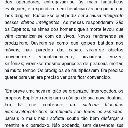
dos operadores, entregavam-se às mais fantásticas
evoluções, e respondiam sem hesitação às perguntas que
lhes dirigiam. Buscou-se qual podia ser
a causa inteligente
desses efeitos inteligentes.
As mesas responderam: São
os Espíritos, as almas dos homens que a morte levou, que
vêm comunicar-se com os vivos. Novos fenômenos se
produziram. Ouviram-se como que golpes batidos nos
móveis, nas paredes das casas; viram-se objetos
movendo-se espontaneamente; ouviam-se vozes,
sinfonias; viram-se mesmo aparições de pessoas mortas
há muito tempo. Os prodígios se multiplicavam. Era preciso
querer para ver; era preciso ver para ficar convencido.
“Em breve uma nova religião se organizou. Interrogados, os
próprios Espíritos redigiram o código de sua nova doutrina.
Foi, há que confessar,
um sistema filosófico
admiravelmente bem combinado sob todos os aspectos.
Jamais o mais hábil sofista soube tão bem disfarçar a
mentira e o paradoxo. Não podendo, sem desvendar sua