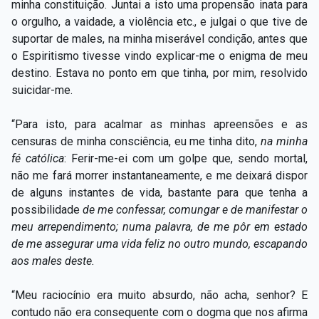
minha constituição. Juntai a isto uma propensão inata para
o orgulho, a vaidade, a violência etc., e julgai o que tive de
suportar de males, na minha miserável condição, antes que
o Espiritismo tivesse vindo explicar-me o enigma de meu
destino. Estava no ponto em que tinha, por mim, resolvido
suicidar-me.
“Para isto, para acalmar as minhas apreensões e as
censuras de minha consciência, eu me tinha dito,
na minha
fé católica
:
Ferir-me-ei com um golpe que, sendo mortal,
não me fará morrer instantaneamente, e me deixará dispor
de alguns instantes de vida, bastante para que tenha a
possibilidade
de me confessar, comungar e de manifestar o
meu arrependimento; numa palavra, de me pôr em estado
de me assegurar uma vida feliz no outro mundo, escapando
aos males deste.
“Meu raciocínio era muito absurdo, não acha, senhor? E
contudo não era consequente com o dogma que nos afirma