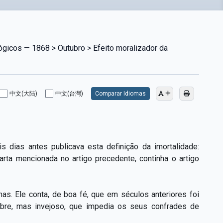
ógicos — 1868 > Outubro > Efeito moralizador da
中文(大陆)
中文(台灣)
Comparar Idiomas
s dias antes publicava esta definição da imortalidade:
arta mencionada no artigo precedente, continha o artigo
mas. Ele conta, de boa fé, que em séculos anteriores foi
lebre, mas invejoso, que impedia os seus confrades de