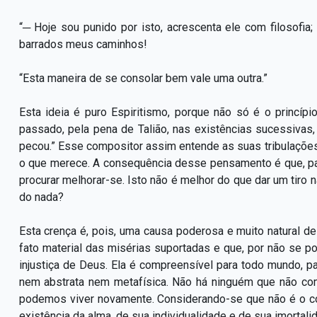
“─ Hoje sou punido por isto, acrescenta ele com filosofia
barrados meus caminhos!
“Esta maneira de se consolar bem vale uma outra.”
Esta ideia é puro Espiritismo, porque não só é o princíp
passado, pela pena de Talião, nas existências sucessiva
pecou.” Esse compositor assim entende as suas tribulaçõe
o que merece. A consequência desse pensamento é que, pa
procurar melhorar-se. Isto não é melhor do que dar um tiro
do nada?
Esta crença é, pois, uma causa poderosa e muito natural de
fato material das misérias suportadas e que, por não se po
injustiça de Deus. Ela é compreensível para todo mundo, p
nem abstrata nem metafísica. Não há ninguém que não co
podemos viver novamente. Considerando-se que não é o co
existência da alma, de sua individualidade e de sua imortali