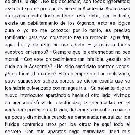
selenita, le dijo: «No los escuchéis, son todos ignorantes;
realmente no sé por qué están en la Academia. Acompañad
mi razonamiento: todo enfermo está débil; por lo tanto,
existe un debilitamiento de los órganos; esto es lógica
pura o yo no me conozco; por lo tanto, es preciso
tonificarlo; para eso solamente hay un remedio: agua fría,
agua fría y de esto no me aparto. – ¿Curáis a todos
vuestros enfermos? –Siempre que la enfermedad no sea
mortal. –Con este procedimiento tan infalible, ¿estáis sin
duda en la Academia? –He sido candidato por tres veces.
¡Pues bien! ¿Lo creéis? Ellos siempre me han rechazado,
esos supuestos sabios, porque se dieron cuenta que yo
los habría pulverizado con mi agua fría. –Sr. selenita, dijo un
nuevo interlocutor apartándolo hacia el otro lado: vivimos
en una atmósfera de electricidad; la electricidad es el
verdadero principio de la vida; debemos aumentarla cuando
es poca y disminuirla cuando es demasiada; neutralizar los
fluidos contrarios unos por los otros: he aquí todo el
secreto. Con mis aparatos hago maravillas: ¡leed mis