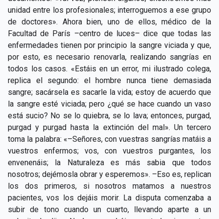
unidad entre los profesionales; interroguemos a ese grupo
de doctores». Ahora bien, uno de ellos, médico de la
Facultad de París –centro de luces– dice que todas las
enfermedades tienen por principio la sangre viciada y que,
por esto, es necesario renovarla, realizando sangrías en
todos los casos. «Estáis en un error, mi ilustrado colega,
replica el segundo: el hombre nunca tiene demasiada
sangre; sacársela es sacarle la vida; estoy de acuerdo que
la sangre esté viciada; pero ¿qué se hace cuando un vaso
está sucio? No se lo quiebra, se lo lava; entonces, purgad,
purgad y purgad hasta la extinción del mal». Un tercero
toma la palabra: «–Señores, con vuestras sangrías matáis a
vuestros enfermos; vos, con vuestros purgantes, los
envenenáis; la Naturaleza es más sabia que todos
nosotros; dejémosla obrar y esperemos». –Eso es, replican
los dos primeros, si nosotros matamos a nuestros
pacientes, vos los dejáis morir. La disputa comenzaba a
subir de tono cuando un cuarto, llevando aparte a un